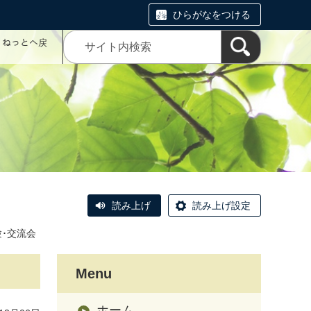
ひらがなをつける
コミねっとへ戻
読み上げ
読み上げ設定
験･交流会
Menu
ホーム