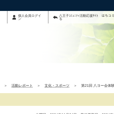
わ
個人会員ログイ
八王子ｺﾐｭﾆﾃｨ活動応援ｻｲﾄ はち
ン
る
＞
活動レポート
＞
文化・スポーツ
＞
第21回 八ヨー会体