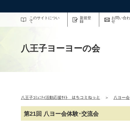
サイト内検索
このサイトについ
新規登
お問い合
て
録
せ
八王子ヨーヨーの会
八王子ｺﾐｭﾆﾃｨ活動応援ｻｲﾄ はちコミねっと
＞
八ヨー会
第21回 八ヨー会体験･交流会