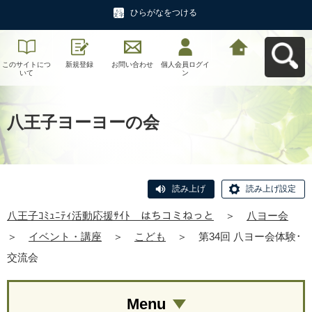
ひらがなをつける
このサイトにつ
新規登録
お問い合わせ
個人会員ログイ
八王子ｺﾐｭﾆﾃｨ活
いて
ン
動応援ｻｲﾄ はち
コミねっとへ戻
る
八王子ヨーヨーの会
読み上げ
読み上げ設定
八王子ｺﾐｭﾆﾃｨ活動応援ｻｲﾄ はちコミねっと
＞
八ヨー会
＞
イベント・講座
＞
こども
＞
第34回 八ヨー会体験･
交流会
Menu