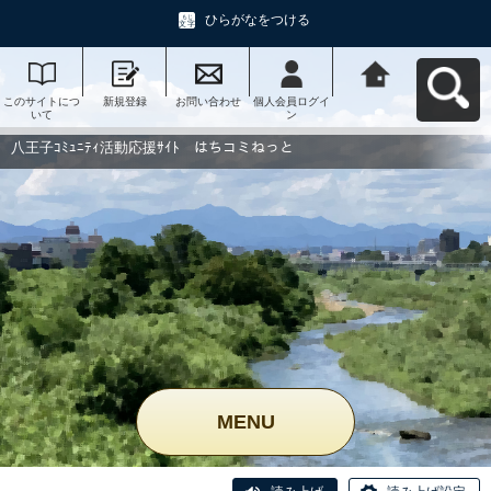
ひらがなをつける
このサイトにつ
新規登録
お問い合わせ
個人会員ログイ
八王子ｺﾐｭﾆﾃｨ活
いて
ン
動応援ｻｲﾄ はち
コミねっとへ戻
る
八王子ｺﾐｭﾆﾃｨ活動応援ｻｲﾄ はちコミねっと
MENU