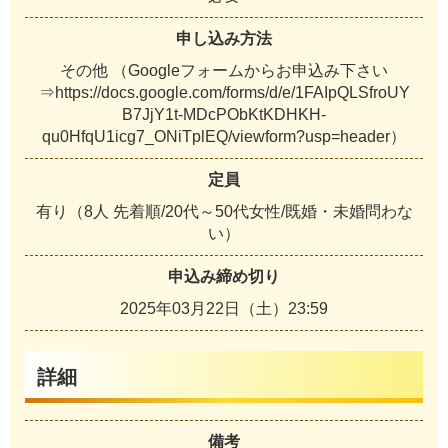
申し込み方法
その他 （Googleフォームからお申込み下さい
⇒https://docs.google.com/forms/d/e/1FAIpQLSfroUY
B7JjY1t-MDcPObKtKDHKH-
qu0HfqU1icg7_ONiTplEQ/viewform?usp=header）
定員
有り（8人 先着順/20代～50代女性/既婚・未婚問わな
い）
申込み締め切り
2025年03月22日（土）23:59
詳細
備考