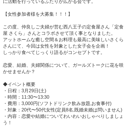
に活動を行っているふたりが広がる会です。
【女性参加者様を大募集！！！】
この度、仲良しご夫婦が営む西八王子の定食屋さん「定食
屋 さくら」さんとコラボさせて頂く事となりました。
アットホームな癒し空間＆お料理も最高に美味しいさくら
さんにて、今回は女性を対象とした女子会を企画！
しっかり食べてじっくり語るがコンセプトです。
恋愛、結婚、夫婦関係について、ガールズトークに花を咲
かせませんか？
◆イベント概要
・日程：3月29日(土)
・時間：11:30〜13:30
・費用：3,000円(ソフトドリンク飲み放題,お食事付)
・対象：20代〜50代女性(定員8名,既婚未婚は問いません)
・内容：恋愛や結婚についてわいわいおしゃべりしましょ
う！