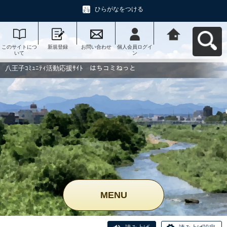
ひらがなをつける
このサイトにつ
新規登録
お問い合わせ
個人会員ログイ
八王子ｺﾐｭﾆﾃｨ活
いて
ン
動応援ｻｲﾄ はち
コミねっとへ戻
る
八王子ｺﾐｭﾆﾃｨ活動応援ｻｲﾄ はちコミねっと
MENU