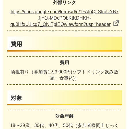
外部リンク
https://docs.google.com/forms/d/e/1FAIpQLSfroUYB7
JjY1t-MDcPObKtKDHKH-
qu0HfqU1icg7_ONiTplEQ/viewform?usp=header
費用
費用
負担有り（参加費1人3,000円(ソフトドリンク飲み放
題・食事込)）
対象
対象年齢
18〜29歳、30代、40代、50代（参加者様同士じっく