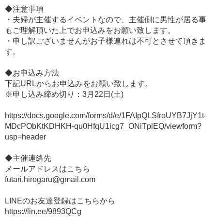
◆注意事項
・夫婦が主催するイベントなので、主催側に男性が居る事
もご理解頂いた上でお申込みをお願い致します。
・申し訳ございませんがお子様連れは不可とさせて頂きま
す。
◆お申込み方法
下記URLからお申込みをお願い致します。
※申し込み締め切り：3月22日(土)
https://docs.google.com/forms/d/e/1FAIpQLSfroUYB7JjY1t-
MDcPObKtKDHKH-qu0HfqU1icg7_ONiTplEQ/viewform?
usp=header
◆主催連絡先
メールアドレスはこちら
futari.hirogaru@gmail.com
LINEのお友達登録はこちらから
https://lin.ee/9893QCg