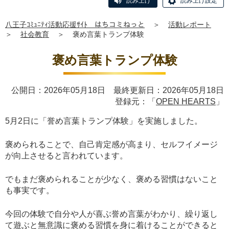
読み上げ
読み上げ設定
八王子ｺﾐｭﾆﾃｨ活動応援ｻｲﾄ はちコミねっと
＞
活動レポート
＞
社会教育
＞
褒め言葉トランプ体験
褒め言葉トランプ体験
公開日：2026年05月18日 最終更新日：2026年05月18日
登録元：「
OPEN HEARTS
」
5月2日に「誉め言葉トランプ体験」を実施しました。
褒められることで、自己肯定感が高まり、セルフイメージ
が向上させると言われています。
でもまだ褒められることが少なく、褒める習慣はないこと
も事実です。
今回の体験で自分や人が喜ぶ誉め言葉がわかり、繰り返し
て遊ぶと無意識に褒める習慣を身に着けることができると