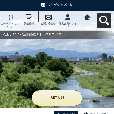
ひらがなをつける
このサイトにつ
新規登録
お問い合わせ
個人会員ログイ
八王子ｺﾐｭﾆﾃｨ活
いて
ン
動応援ｻｲﾄ はち
コミねっとへ戻
る
八王子ｺﾐｭﾆﾃｨ活動応援ｻｲﾄ はちコミねっと
MENU