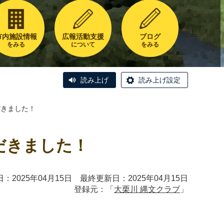
市内施設情報
広報活動支援
ブログ
をみる
について
をみる
読み上げ
読み上げ設定
だきました！
だきました！
：2025年04月15日 最終更新日：2025年04月15日
登録元：「
大栗川 縄文クラブ
」