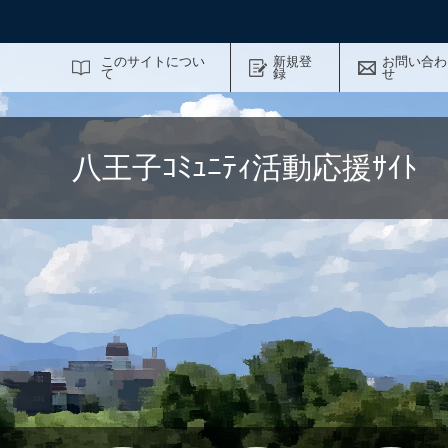
サイト内検索
このサイトについ
新規登
お問い合わ
て
録
せ
八王子ｺﾐｭﾆﾃｨ活動応援ｻｲ