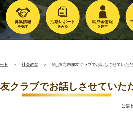
募集情報
活動レポート
助成金情報
を探す
をみる
を探す
ート
＞
社会教育
＞
続_堀之内朋友クラブでお話しさせていた
朋友クラブでお話しさせていた
公開日