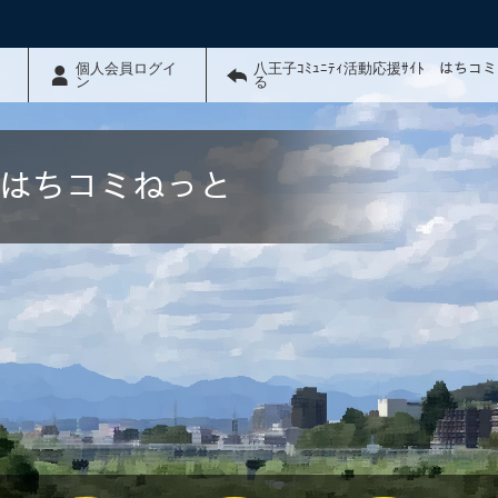
個人会員ログイ
八王子ｺﾐｭﾆﾃｨ活動応援ｻｲﾄ はちコ
ン
る
ﾄ はちコミねっと