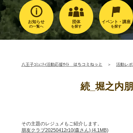
お知らせ
団体
イベント・講座
の一覧へ
を探す
を探す
八王子ｺﾐｭﾆﾃｨ活動応援ｻｲﾄ はちコミねっと
＞
活動レポ
続_堀之内
その主題のレジュメもご紹介します。
朋友クラブ20250412r10(森さん) (4.1MB)