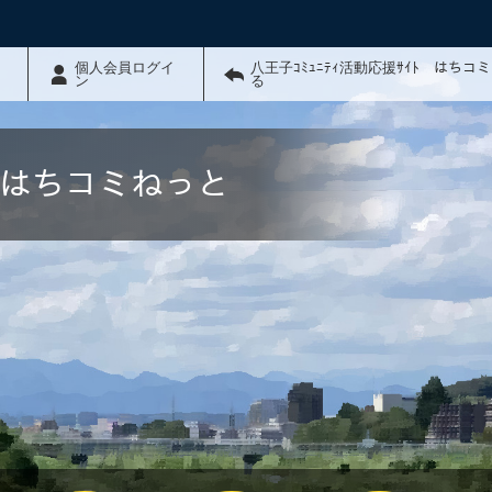
個人会員ログイ
八王子ｺﾐｭﾆﾃｨ活動応援ｻｲﾄ はちコ
ン
る
ﾄ はちコミねっと