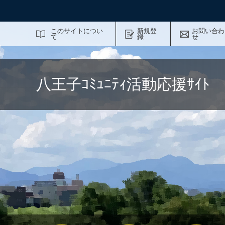
サイト内検索
このサイトについ
新規登
お問い合わ
て
録
せ
八王子ｺﾐｭﾆﾃｨ活動応援ｻｲ