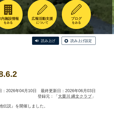
市内施設情報
広報活動支援
ブログ
をみる
について
をみる
読み上げ
読み上げ設定
2
.6.2
：2026年04月10日 最終更新日：2026年06月03日
登録元：「
大栗川 縄文クラブ
」
池伝説』を開催しました。