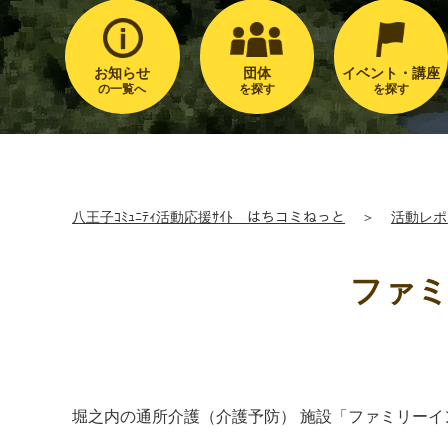
お知らせ
団体
イベント・講座
の一覧へ
を探す
を探す
八王子ｺﾐｭﾆﾃｨ活動応援ｻｲﾄ はちコミねっと
＞
活動レポ
ファミ
堀之内の通所介護（介護予防） 施設「ファミリー