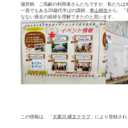
場所柄、ご高齢の利用者さんたちですが、私たちは
一員でもある20歳代半ばの講師、
奥山樹生
から、『
なない過去の経緯を理解できたのと思います。
この情報は、「
大栗川 縄文クラブ
」により登録され