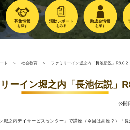
募集情報
活動レポート
助成金情報
を探す
をみる
を探す
ート
＞
社会教育
＞
ファミリーイン堀之内「長池伝説」R8.6.
リーイン堀之内「長池伝説」R8
公開日
イン堀之内デイサービスセンター」で講座（今回は高座？）『長