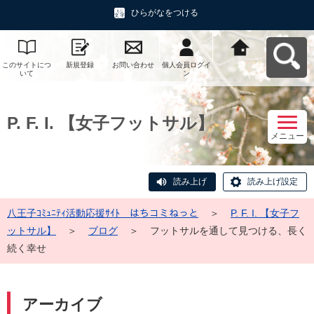
ひらがなをつける
このサイトにつ
新規登録
お問い合わせ
個人会員ログイ
八王子ｺﾐｭﾆﾃｨ活
いて
ン
動応援ｻｲﾄ はち
コミねっとへ戻
る
P. F. I. 【女子フットサル】
メニュー
読み上げ
読み上げ設定
八王子ｺﾐｭﾆﾃｨ活動応援ｻｲﾄ はちコミねっと
＞
P. F. I. 【女子フ
ットサル】
＞
ブログ
＞
フットサルを通して見つける、長く
続く幸せ
アーカイブ