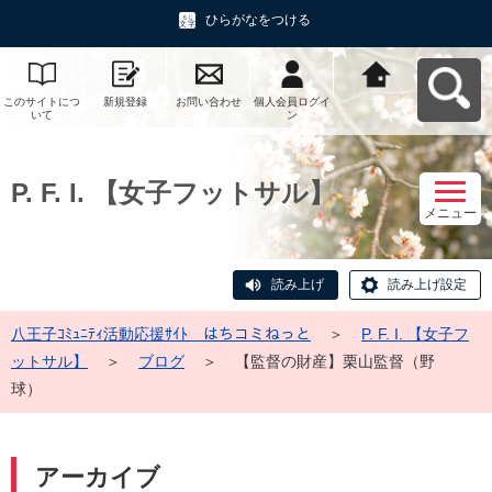
ひらがなをつける
このサイトにつ
新規登録
お問い合わせ
個人会員ログイ
八王子ｺﾐｭﾆﾃｨ活
いて
ン
動応援ｻｲﾄ はち
コミねっとへ戻
る
P. F. I. 【女子フットサル】
メニュー
読み上げ
読み上げ設定
八王子ｺﾐｭﾆﾃｨ活動応援ｻｲﾄ はちコミねっと
＞
P. F. I. 【女子フ
ットサル】
＞
ブログ
＞
【監督の財産】栗山監督（野
球）
アーカイブ