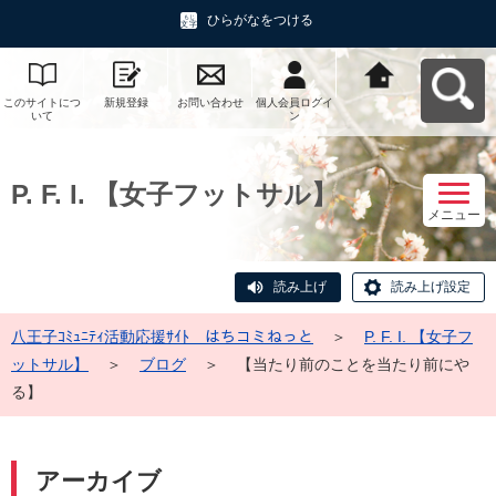
ひらがなをつける
このサイトにつ
新規登録
お問い合わせ
個人会員ログイ
八王子ｺﾐｭﾆﾃｨ活
いて
ン
動応援ｻｲﾄ はち
コミねっとへ戻
る
P. F. I. 【女子フットサル】
メニュー
読み上げ
読み上げ設定
八王子ｺﾐｭﾆﾃｨ活動応援ｻｲﾄ はちコミねっと
＞
P. F. I. 【女子フ
ットサル】
＞
ブログ
＞
【当たり前のことを当たり前にや
る】
アーカイブ