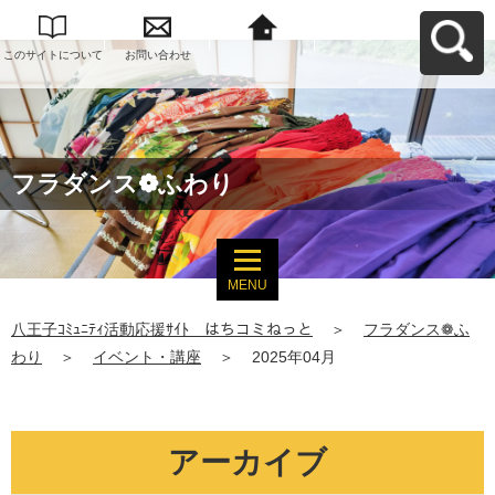
このサイトについて
お問い合わせ
八王子ｺﾐｭﾆﾃｨ活動応
援ｻｲﾄ はちコミねっ
とへ戻る
フラダンス❁ふわり
MENU
八王子ｺﾐｭﾆﾃｨ活動応援ｻｲﾄ はちコミねっと
＞
フラダンス❁ふ
わり
＞
イベント・講座
＞
2025年04月
アーカイブ