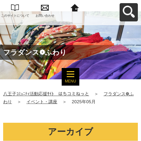
このサイトについて
お問い合わせ
八王子ｺﾐｭﾆﾃｨ活動応
援ｻｲﾄ はちコミねっ
とへ戻る
フラダンス❁ふわり
MENU
八王子ｺﾐｭﾆﾃｨ活動応援ｻｲﾄ はちコミねっと
＞
フラダンス❁ふ
わり
＞
イベント・講座
＞
2025年05月
アーカイブ