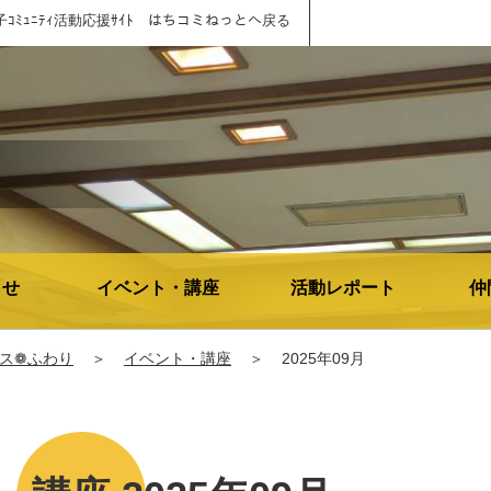
子ｺﾐｭﾆﾃｨ活動応援ｻｲﾄ はちコミねっとへ戻る
らせ
イベント・講座
活動レポート
仲
ス❁ふわり
＞
イベント・講座
＞
2025年09月