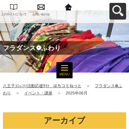
このサイトについて
お問い合わせ
八王子ｺﾐｭﾆﾃｨ活動応
援ｻｲﾄ はちコミねっ
とへ戻る
フラダンス❁ふわり
MENU
八王子ｺﾐｭﾆﾃｨ活動応援ｻｲﾄ はちコミねっと
＞
フラダンス❁ふ
わり
＞
イベント・講座
＞
2025年06月
アーカイブ