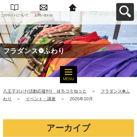
このサイトについて
お問い合わせ
八王子ｺﾐｭﾆﾃｨ活動応
援ｻｲﾄ はちコミねっ
とへ戻る
フラダンス❁ふわり
MENU
八王子ｺﾐｭﾆﾃｨ活動応援ｻｲﾄ はちコミねっと
＞
フラダンス❁ふ
わり
＞
イベント・講座
＞
2025年10月
アーカイブ