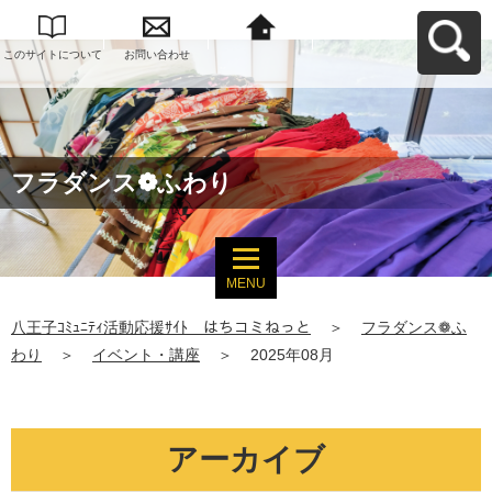
このサイトについて
お問い合わせ
八王子ｺﾐｭﾆﾃｨ活動応
援ｻｲﾄ はちコミねっ
とへ戻る
フラダンス❁ふわり
MENU
八王子ｺﾐｭﾆﾃｨ活動応援ｻｲﾄ はちコミねっと
＞
フラダンス❁ふ
わり
＞
イベント・講座
＞
2025年08月
アーカイブ