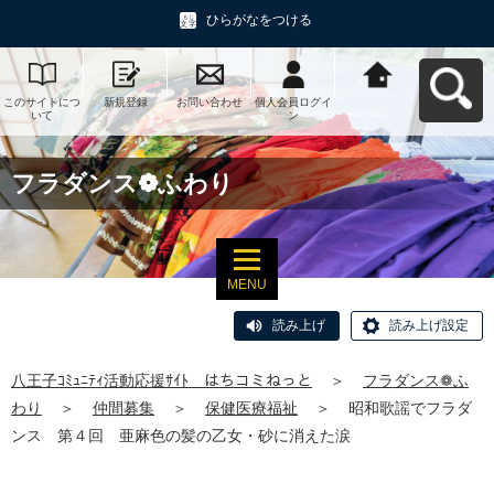
ひらがなをつける
このサイトにつ
新規登録
お問い合わせ
個人会員ログイ
八王子ｺﾐｭﾆﾃｨ活
いて
ン
動応援ｻｲﾄ はち
コミねっとへ戻
る
フラダンス❁ふわり
MENU
読み上げ
読み上げ設定
八王子ｺﾐｭﾆﾃｨ活動応援ｻｲﾄ はちコミねっと
＞
フラダンス❁ふ
わり
＞
仲間募集
＞
保健医療福祉
＞
昭和歌謡でフラダ
ンス 第４回 亜麻色の髪の乙女・砂に消えた涙