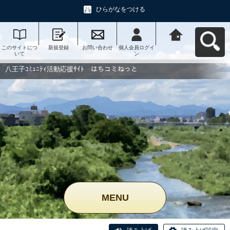
ひらがなをつける
このサイトにつ
新規登録
お問い合わせ
個人会員ログイ
八王子ｺﾐｭﾆﾃｨ活
いて
ン
動応援ｻｲﾄ はち
コミねっとへ戻
る
八王子ｺﾐｭﾆﾃｨ活動応援ｻｲﾄ はちコミねっと
MENU