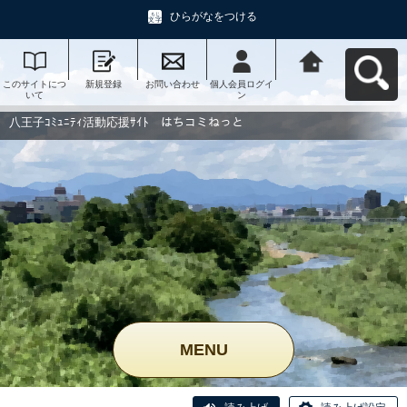
ひらがなをつける
このサイトにつ
新規登録
お問い合わせ
個人会員ログイ
八王子ｺﾐｭﾆﾃｨ活
いて
ン
動応援ｻｲﾄ はち
コミねっとへ戻
る
八王子ｺﾐｭﾆﾃｨ活動応援ｻｲﾄ はちコミねっと
MENU