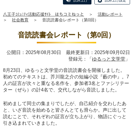
読み上げ
読み上げ設定
八王子ｺﾐｭﾆﾃｨ活動応援ｻｲﾄ はちコミねっと
＞
活動レポート
＞
社会教育
＞
音読読書会レポート（第0回）
音読読書会レポート（第0回）
公開日：2025年08月30日 最終更新日：2025年09月02日
登録元：「
ゆるっと文学堂
」
8月23日、ゆるっと文学堂の音読読書会を開催しました。
初めてのテキストは、芥川龍之介の短編小説『藪の中』。7
人の証言が次々と重なる名作を、参加者3名とファシリテー
ター（ぜら）の計4名で、交代しながら音読しました。
初めまして同士の集まりでしたが、自己紹介を交わしたあ
と、いざ音読を始めると皆さんとても滑らか。声に出して
読むことで、それぞれの証言が立ち上がり、物語にぐっと
引き込まれていきました。