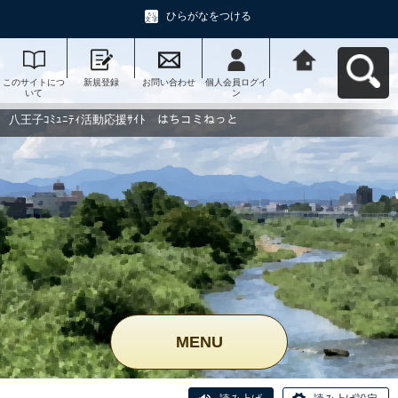
ひらがなをつける
このサイトにつ
新規登録
お問い合わせ
個人会員ログイ
八王子ｺﾐｭﾆﾃｨ活
いて
ン
動応援ｻｲﾄ はち
コミねっとへ戻
る
八王子ｺﾐｭﾆﾃｨ活動応援ｻｲﾄ はちコミねっと
MENU