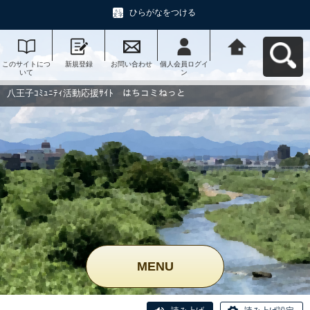
ひらがなをつける
このサイトにつ
新規登録
お問い合わせ
個人会員ログイ
八王子ｺﾐｭﾆﾃｨ活
いて
ン
動応援ｻｲﾄ はち
コミねっとへ戻
る
八王子ｺﾐｭﾆﾃｨ活動応援ｻｲﾄ はちコミねっと
MENU