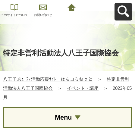
このサイトについて
お問い合わせ
八王子ｺﾐｭﾆﾃｨ活動応
援ｻｲﾄ はちコミねっ
とへ戻る
特定非営利活動法人八王子国際協会
八王子ｺﾐｭﾆﾃｨ活動応援ｻｲﾄ はちコミねっと
＞
特定非営利
活動法人八王子国際協会
＞
イベント・講座
＞
2023年05
月
Menu