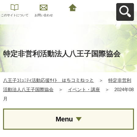
このサイトについて
お問い合わせ
八王子ｺﾐｭﾆﾃｨ活動応
援ｻｲﾄ はちコミねっ
とへ戻る
特定非営利活動法人八王子国際協会
八王子ｺﾐｭﾆﾃｨ活動応援ｻｲﾄ はちコミねっと
＞
特定非営利
活動法人八王子国際協会
＞
イベント・講座
＞
2024年08
月
Menu