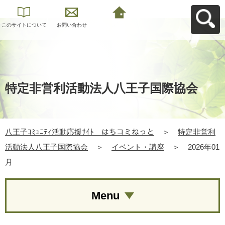
このサイトについて
お問い合わせ
八王子ｺﾐｭﾆﾃｨ活動応
援ｻｲﾄ はちコミねっ
とへ戻る
特定非営利活動法人八王子国際協会
八王子ｺﾐｭﾆﾃｨ活動応援ｻｲﾄ はちコミねっと
＞
特定非営利
活動法人八王子国際協会
＞
イベント・講座
＞
2026年01
月
Menu