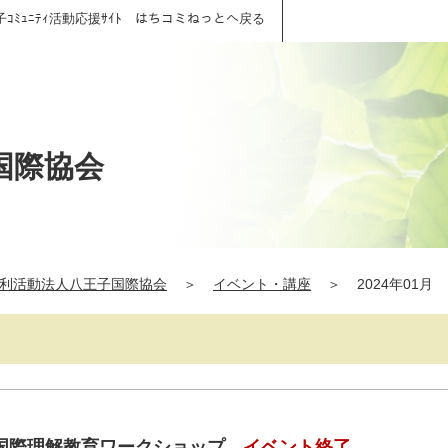
子ｺﾐｭﾆﾃｨ活動応援ｻｲﾄ はちコミねっとへ戻る
国際協会
利活動法人八王子国際協会
＞
イベント・講座
＞
2024年01月
国際理解教育ワークショップ
イベント終了