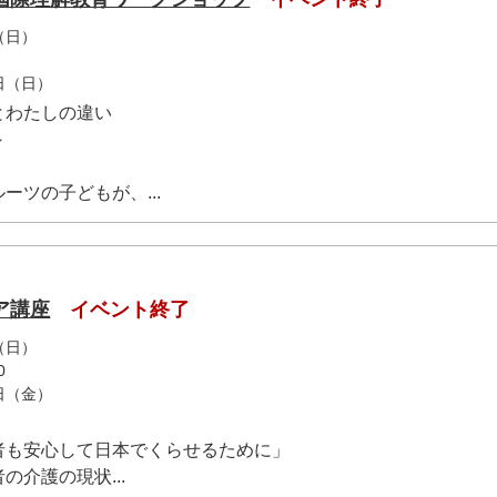
（日）
1日（日）
とわたしの違い
～
ーツの子どもが、...
ア講座
イベント終了
（日）
0
5日（金）
者も安心して日本でくらせるために」
介護の現状...