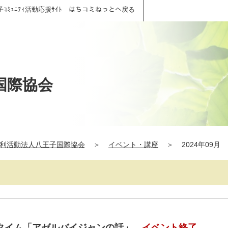
子ｺﾐｭﾆﾃｨ活動応援ｻｲﾄ はちコミねっとへ戻る
国際協会
利活動法人八王子国際協会
＞
イベント・講座
＞
2024年09月
タイム「アゼルバイジャンの話」
イベント終了