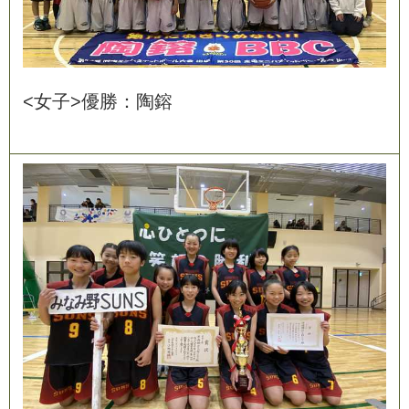
<
女
子
>
優
勝
：
陶
鎔