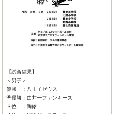
【
試
合
結
果
】
＜
男
子
＞
優
勝
：
八
王
子
ゼ
ウ
ス
準
優
勝
：
由
井
一
フ
ァ
ン
キ
ー
ズ
３
位
：
陶
鎔