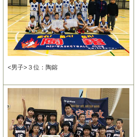
<
男
子
>
３
位
：
陶
鎔