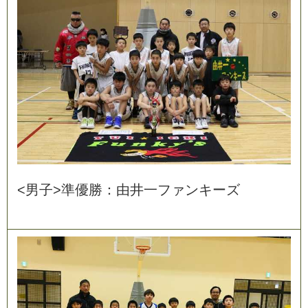
<
男
子
>
準
優
勝
：
由
井
一
フ
ァ
ン
キ
ー
ズ