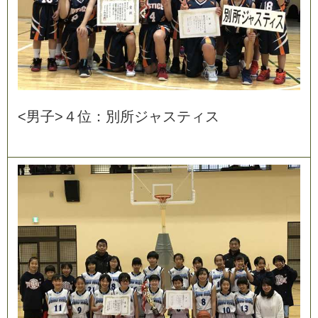
<
男
子
>
４
位
：
別
所
ジ
ャ
ス
テ
ィ
ス