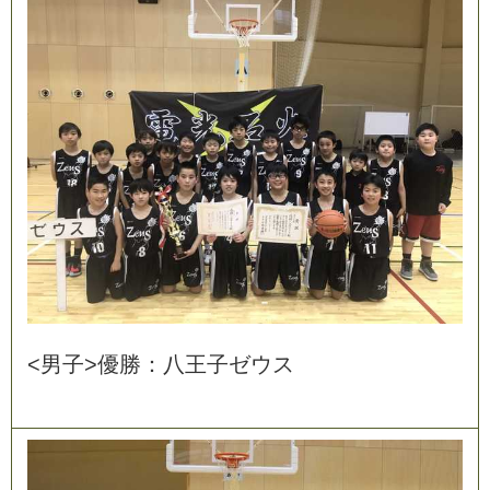
<
男
子
>
優
勝
：
八
王
子
ゼ
ウ
ス