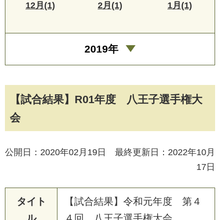
12月(1)
2月(1)
1月(1)
2019年
【試合結果】R01年度 八王子選手権大
会
公開日：2020年02月19日 最終更新日：2022年10月
17日
タイト
【
試
合
結
果
】
令
和
元
年
度
第
４
ル
４
回
八
王
子
選
手
権
大
会