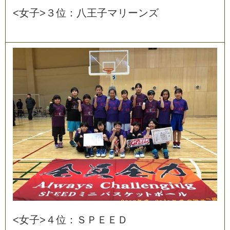
<
女
子
>
３
位
：
八
王
子
マ
リ
ー
ン
ズ
<
女
子
>
４
位
：
Ｓ
Ｐ
Ｅ
Ｅ
Ｄ