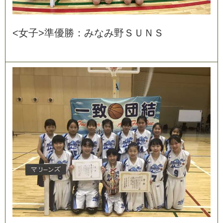
<
女
子
>
準
優
勝
：
み
な
み
野
Ｓ
Ｕ
Ｎ
Ｓ