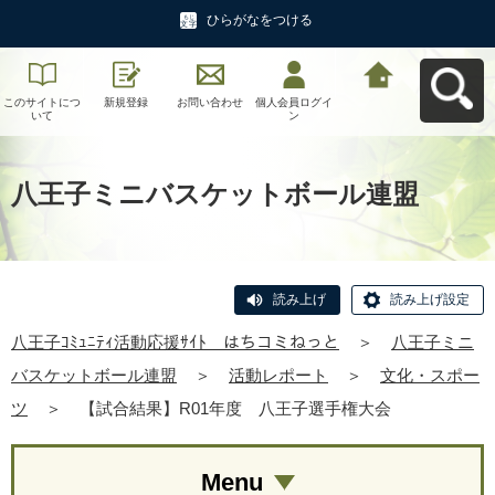
ひらがなをつける
このサイトにつ
新規登録
お問い合わせ
個人会員ログイ
八王子ｺﾐｭﾆﾃｨ活
いて
ン
動応援ｻｲﾄ はち
コミねっとへ戻
る
八王子ミニバスケットボール連盟
読み上げ
読み上げ設定
八王子ｺﾐｭﾆﾃｨ活動応援ｻｲﾄ はちコミねっと
＞
八王子ミニ
バスケットボール連盟
＞
活動レポート
＞
文化・スポー
ツ
＞
【試合結果】R01年度 八王子選手権大会
Menu