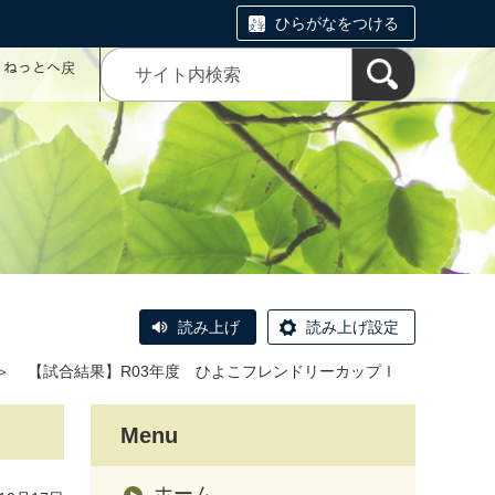
ひらがなをつける
コミねっとへ戻
読み上げ
読み上げ設定
＞
【試合結果】R03年度 ひよこフレンドリーカップⅠ
Menu
ホーム