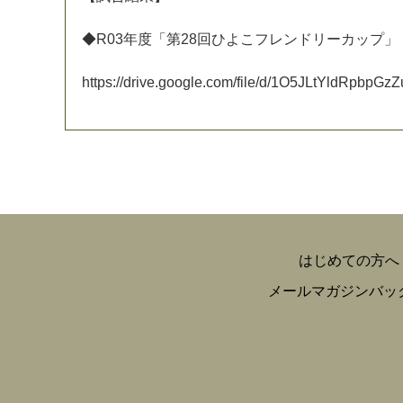
◆
R
0
3
年
度
「
第
2
8
回
ひ
よ
こ
フ
レ
ン
ド
リ
ー
カ
ッ
プ
」
h
t
t
p
s
:
/
/
d
r
i
v
e
.
g
o
o
g
l
e
.
c
o
m
/
f
i
l
e
/
d
/
1
O
5
J
L
t
Y
l
d
R
p
b
p
G
z
Z
はじめての方へ
メールマガジンバッ