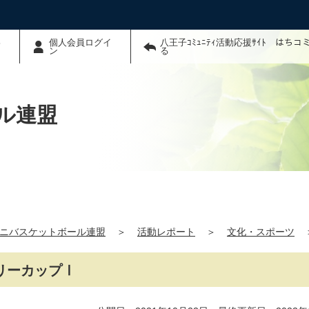
わ
個人会員ログイ
八王子ｺﾐｭﾆﾃｨ活動応援ｻｲﾄ はち
ン
る
ル連盟
ニバスケットボール連盟
＞
活動レポート
＞
文化・スポーツ
リーカップⅠ