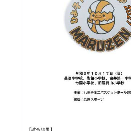
【
試
合
結
果
】