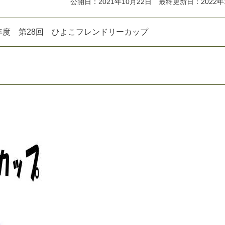
公開日：2021年10月22日 最終更新日：2022年
年
度
第
2
8
回
ひ
よ
こ
フ
レ
ン
ド
リ
ー
カ
ッ
プ