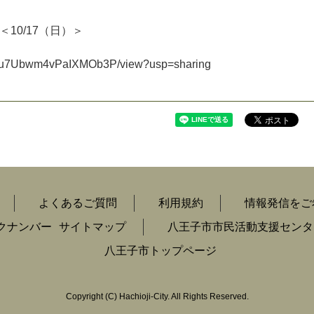
＜
1
0
/
1
7
（
日
）
＞
u
7
U
b
w
m
4
v
P
a
I
X
M
O
b
3
P
/
v
i
e
w
?
u
s
p
=
s
h
a
r
i
n
g
よくあるご質問
利用規約
情報発信をご
クナンバー
サイトマップ
八王子市市民活動支援センタ
八王子市トップページ
Copyright
(C)
Hachioji-City. All Rights Reserved.