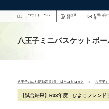
サイト内検索
このサイトについ
新規登
お問い合
て
録
せ
八王子ミニバスケットボー
八王子ｺﾐｭﾆﾃｨ活動応援ｻｲﾄ はちコミねっと
＞
八王子ミ
【試合結果】R03年度 ひよこフレンド