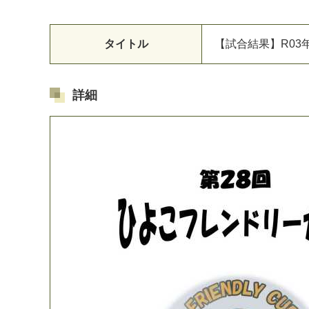
タイトル
【
試
合
結
果
】
R
0
3
詳細
マイメディア検索