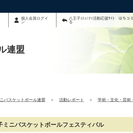
わ
個人会員ログイ
八王子ｺﾐｭﾆﾃｨ活動応援ｻｲﾄ はち
ン
る
ル連盟
ニバスケットボール連盟
＞
活動レポート
＞
学術・文化・芸術
王子ミニバスケットボールフェスティバル