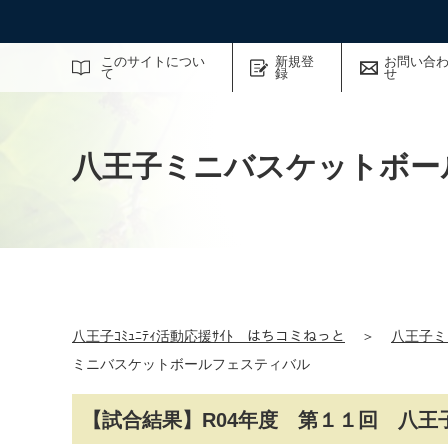
サイト内検索
このサイトについ
新規登
お問い合
て
録
せ
八王子ミニバスケットボー
八王子ｺﾐｭﾆﾃｨ活動応援ｻｲﾄ はちコミねっと
＞
八王子ミ
ミニバスケットボールフェスティバル
【試合結果】R04年度 第１１回 八