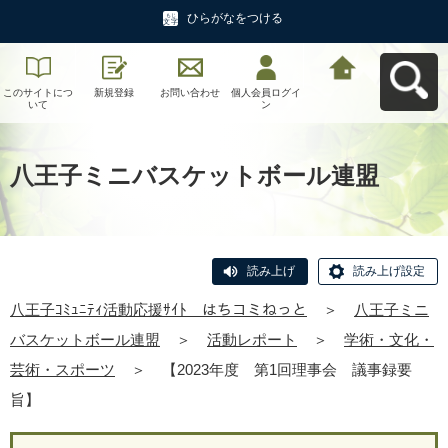
ひらがなをつける
このサイトにつ
新規登録
お問い合わせ
個人会員ログイ
八王子ｺﾐｭﾆﾃｨ活
いて
ン
動応援ｻｲﾄ はち
コミねっとへ戻
る
八王子ミニバスケットボール連盟
読み上げ
読み上げ設定
八王子ｺﾐｭﾆﾃｨ活動応援ｻｲﾄ はちコミねっと
＞
八王子ミニ
バスケットボール連盟
＞
活動レポート
＞
学術・文化・
芸術・スポーツ
＞
【2023年度 第1回理事会 議事録要
旨】