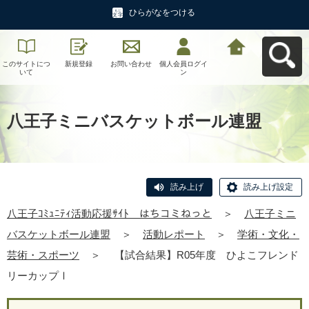
ひらがなをつける
このサイトにつ
新規登録
お問い合わせ
個人会員ログイ
八王子ｺﾐｭﾆﾃｨ活
いて
ン
動応援ｻｲﾄ はち
コミねっとへ戻
る
八王子ミニバスケットボール連盟
読み上げ
読み上げ設定
八王子ｺﾐｭﾆﾃｨ活動応援ｻｲﾄ はちコミねっと
＞
八王子ミニ
バスケットボール連盟
＞
活動レポート
＞
学術・文化・
芸術・スポーツ
＞
【試合結果】R05年度 ひよこフレンド
リーカップⅠ