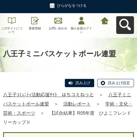
ひらがなをつける
このサイトにつ
新規登録
お問い合わせ
個人会員ログイ
八王子ｺﾐｭﾆﾃｨ活
いて
ン
動応援ｻｲﾄ はち
コミねっとへ戻
る
八王子ミニバスケットボール連盟
読み上げ
読み上げ設定
八王子ｺﾐｭﾆﾃｨ活動応援ｻｲﾄ はちコミねっと
＞
八王子ミニ
バスケットボール連盟
＞
活動レポート
＞
学術・文化・
芸術・スポーツ
＞
【試合結果】R05年度 ひよこフレンド
リーカップⅡ