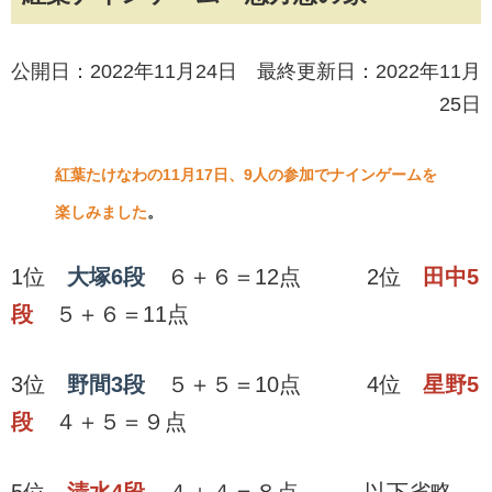
公開日：2022年11月24日 最終更新日：2022年11月
25日
紅葉たけなわの11月17日、9人の参加でナインゲームを
楽しみました
。
1位
大塚6段
６＋６＝12点 2位
田中5
段
５＋６＝11点
3位
野間3段
５＋５＝10点 4位
星野5
段
４＋５＝９点
5位
清水4段
４＋４＝８点 以下省略