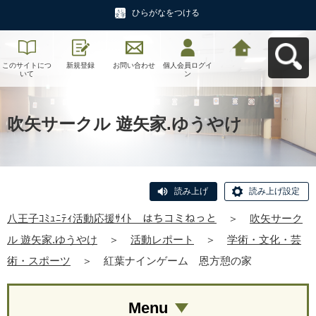
ひらがなをつける
このサイトにつ
新規登録
お問い合わせ
個人会員ログイ
八王子ｺﾐｭﾆﾃｨ活
いて
ン
動応援ｻｲﾄ はち
コミねっとへ戻
る
吹矢サークル 遊矢家.ゆうやけ
読み上げ
読み上げ設定
八王子ｺﾐｭﾆﾃｨ活動応援ｻｲﾄ はちコミねっと
＞
吹矢サーク
ル 遊矢家.ゆうやけ
＞
活動レポート
＞
学術・文化・芸
術・スポーツ
＞
紅葉ナインゲーム 恩方憩の家
Menu