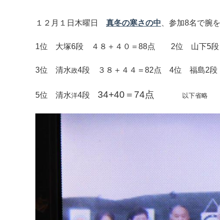
１２月１日木曜日
真冬の寒さの中
、参加8名で腕
1位 大塚6段 ４８＋４０＝88点 2位 山下5
3位 清水
4段 ３８＋４４＝82点 4位 福島2段
政
34+40＝74点
5位 清水
4段
洋
以下省略
マイメディア検索