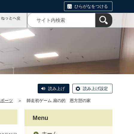
ひらがなをつける
コミねっとへ戻
読み上げ
読み上げ設定
スポーツ
＞
師走初ゲーム 扇の的 恩方憩の家
Menu
ホーム