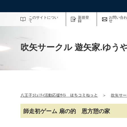
サイト内検索
このサイトについ
新規登
お問い合
て
録
せ
吹矢サークル 遊矢家.ゆう
八王子ｺﾐｭﾆﾃｨ活動応援ｻｲﾄ はちコミねっと
＞
吹矢サー
師走初ゲーム 扇の的 恩方憩の家