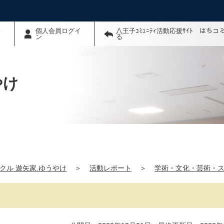
わ
個人会員ログイ
八王子ｺﾐｭﾆﾃｨ活動応援ｻｲﾄ はち
ン
る
やけ
クル 遊矢家.ゆうやけ
＞
活動レポート
＞
学術・文化・芸術・