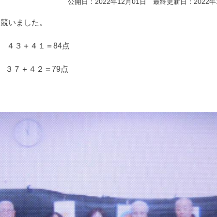
公開日：2022年12月01日 最終更新日：2022年
を競いました。
段 ４３＋４１＝84点
 ３７＋４２＝79点