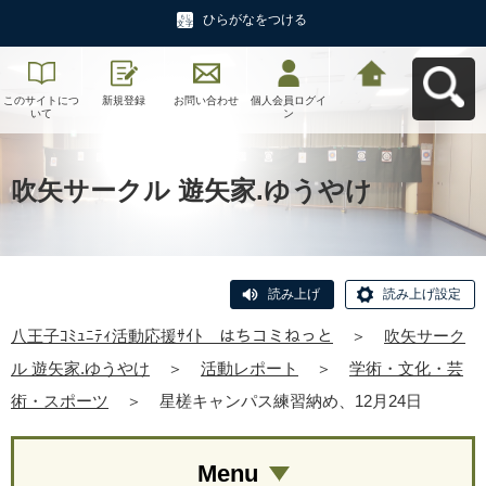
ひらがなをつける
このサイトにつ
新規登録
お問い合わせ
個人会員ログイ
八王子ｺﾐｭﾆﾃｨ活
いて
ン
動応援ｻｲﾄ はち
コミねっとへ戻
る
吹矢サークル 遊矢家.ゆうやけ
読み上げ
読み上げ設定
八王子ｺﾐｭﾆﾃｨ活動応援ｻｲﾄ はちコミねっと
＞
吹矢サーク
ル 遊矢家.ゆうやけ
＞
活動レポート
＞
学術・文化・芸
術・スポーツ
＞
星槎キャンパス練習納め、12月24日
Menu