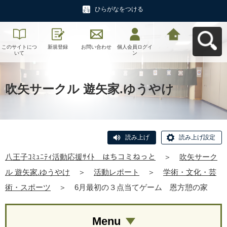
ひらがなをつける
このサイトにつ
新規登録
お問い合わせ
個人会員ログイ
八王子ｺﾐｭﾆﾃｨ活
いて
ン
動応援ｻｲﾄ はち
コミねっとへ戻
る
吹矢サークル 遊矢家.ゆうやけ
読み上げ
読み上げ設定
八王子ｺﾐｭﾆﾃｨ活動応援ｻｲﾄ はちコミねっと
＞
吹矢サーク
ル 遊矢家.ゆうやけ
＞
活動レポート
＞
学術・文化・芸
術・スポーツ
＞
6月最初の３点当てゲーム 恩方憩の家
Menu