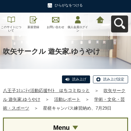
ひらがなをつける
このサイトにつ
新規登録
お問い合わせ
個人会員ログイ
八王子ｺﾐｭﾆﾃｨ活
いて
ン
動応援ｻｲﾄ はち
コミねっとへ戻
る
吹矢サークル 遊矢家.ゆうやけ
読み上げ
読み上げ設定
八王子ｺﾐｭﾆﾃｨ活動応援ｻｲﾄ はちコミねっと
＞
吹矢サーク
ル 遊矢家.ゆうやけ
＞
活動レポート
＞
学術・文化・芸
術・スポーツ
＞
星槎キャンパス練習納め、7月29日
Menu