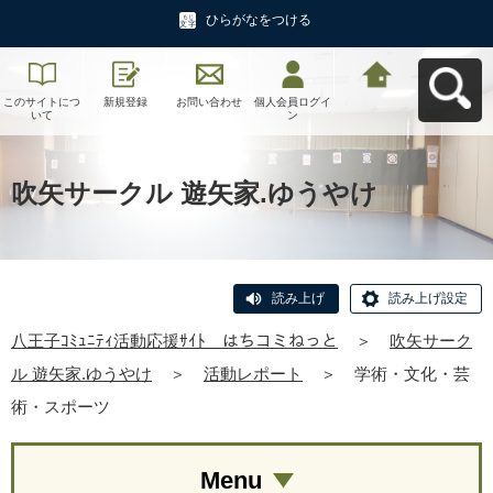
ひらがなをつける
このサイトにつ
新規登録
お問い合わせ
個人会員ログイ
八王子ｺﾐｭﾆﾃｨ活
いて
ン
動応援ｻｲﾄ はち
コミねっとへ戻
る
吹矢サークル 遊矢家.ゆうやけ
読み上げ
読み上げ設定
八王子ｺﾐｭﾆﾃｨ活動応援ｻｲﾄ はちコミねっと
＞
吹矢サーク
ル 遊矢家.ゆうやけ
＞
活動レポート
＞
学術・文化・芸
術・スポーツ
Menu