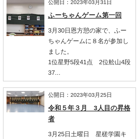
公開日：2023年03月31日
ふーちゃんゲーム第一回
3月30日恩方憩の家で、ふー
ちゃんゲームに８名が参加し
ました。
1位星野5段41点 2位舩山4段
37...
公開日：2023年03月25日
令和５年３月 3人目の昇格
者
3月25日土曜日 星槎学園キ