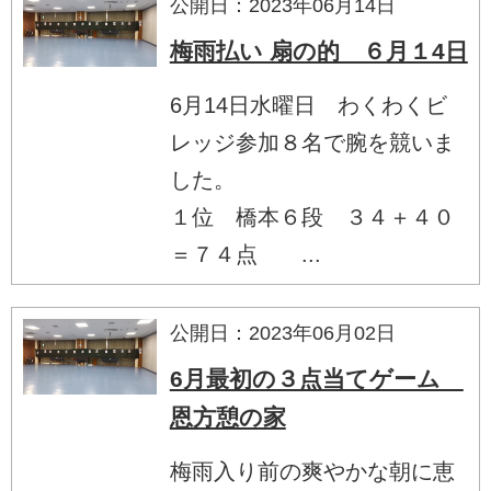
公開日：2023年06月14日
梅雨払い 扇の的 ６月１4日
6月14日水曜日 わくわくビ
レッジ参加８名で腕を競いま
した。
１位 橋本６段 ３４＋４０
＝７４点 ...
公開日：2023年06月02日
6月最初の３点当てゲーム
恩方憩の家
梅雨入り前の爽やかな朝に恵