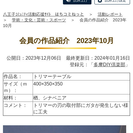
読み上げ
読み上げ設定
八王子ｺﾐｭﾆﾃｨ活動応援ｻｲﾄ はちコミねっと
＞
活動レポート
＞
学術・文化・芸術・スポーツ
＞
会員の作品紹介 2023年
10月
会員の作品紹介 2023年10月
公開日：2023年12月06日 最終更新日：2024年01月16日
登録元：「
多摩DIY倶楽部
」
作品名：
トリマーテーブル
サイズ（ｍ
400×350×350
ｍ）：
材料：
楢、シナベニア
コメント：
トリマーの刃の取付部にガタが発生しない様
に工夫