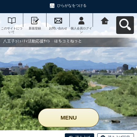
ひらがなをつける
このサイトにつ
新規登録
お問い合わせ
個人会員ログイ
八王子ｺﾐｭﾆﾃｨ活
いて
ン
動応援ｻｲﾄ はち
コミねっとへ戻
る
八王子ｺﾐｭﾆﾃｨ活動応援ｻｲﾄ はちコミねっと
MENU