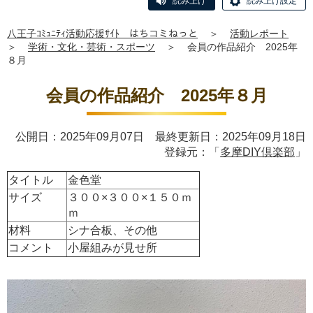
読み上げ
読み上げ設定
八王子ｺﾐｭﾆﾃｨ活動応援ｻｲﾄ はちコミねっと
＞
活動レポート
＞
学術・文化・芸術・スポーツ
＞
会員の作品紹介 2025年
８月
会員の作品紹介 2025年８月
公開日：2025年09月07日 最終更新日：2025年09月18日
登録元：「
多摩DIY倶楽部
」
タイトル
金色堂
サイズ
３００×３００×１５０ｍ
ｍ
材料
シナ合板、その他
コメント
小屋組みが見せ所