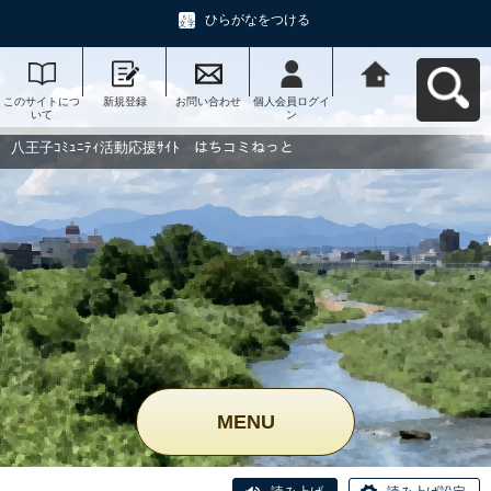
ひらがなをつける
このサイトにつ
新規登録
お問い合わせ
個人会員ログイ
八王子ｺﾐｭﾆﾃｨ活
いて
ン
動応援ｻｲﾄ はち
コミねっとへ戻
る
八王子ｺﾐｭﾆﾃｨ活動応援ｻｲﾄ はちコミねっと
MENU