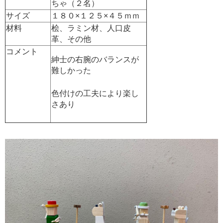
ちゃ（２名）
サイズ
１８０×１２５×４５ｍｍ
材料
桧、ラミン材、人口皮
革、その他
コメント
紳士の右腕のバランスが
難しかった
色付けの工夫により楽し
さあり