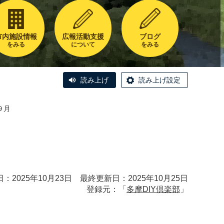
市内施設情報
広報活動支援
ブログ
をみる
について
をみる
読み上げ
読み上げ設定
９月
：2025年10月23日 最終更新日：2025年10月25日
登録元：「
多摩DIY倶楽部
」