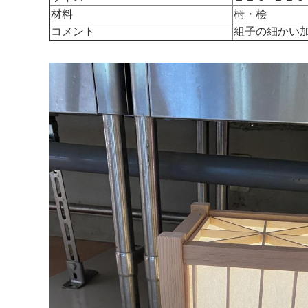
材料
栂・桧
コメント
組子の細かい