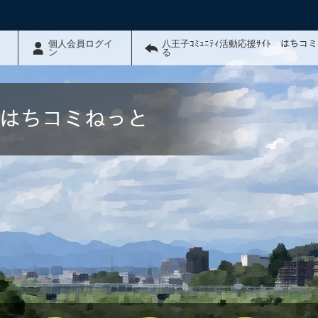
個人会員ログイ
八王子ｺﾐｭﾆﾃｨ活動応援ｻｲﾄ はちコ
ン
る
ﾄ はちコミねっと