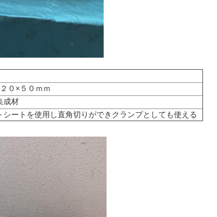
１２０×５０ｍｍ
集成材
トシートを使用し直角切りができクランプとしても使える