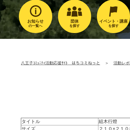
お知らせ
団体
イベント・講座
の一覧へ
を探す
を探す
八王子ｺﾐｭﾆﾃｨ活動応援ｻｲﾄ はちコミねっと
＞
活動レポ
タイトル
組木行燈
サイズ
２１０×２１０