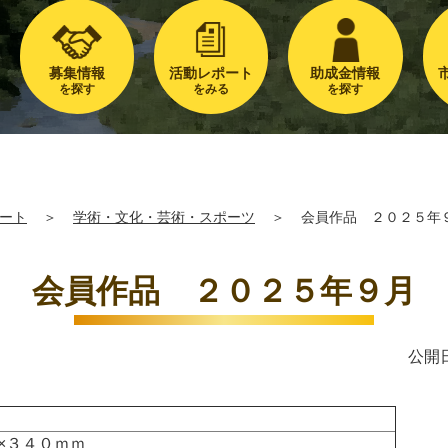
募集情報
活動レポート
助成金情報
を探す
をみる
を探す
ート
＞
学術・文化・芸術・スポーツ
＞
会員作品 ２０２５年
会員作品 ２０２５年９月
公開日
×３４０ｍｍ