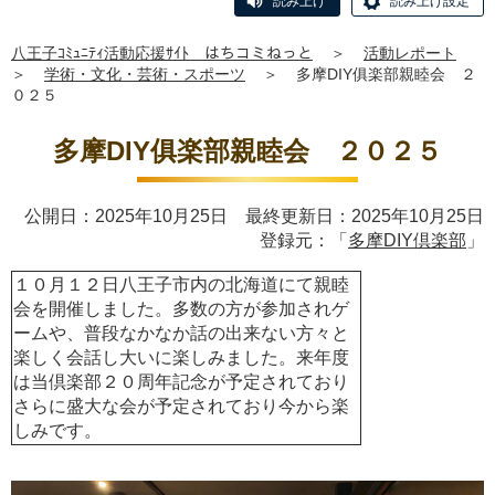
読み上げ
読み上げ設定
八王子ｺﾐｭﾆﾃｨ活動応援ｻｲﾄ はちコミねっと
＞
活動レポート
＞
学術・文化・芸術・スポーツ
＞
多摩DIY俱楽部親睦会 ２
０２５
多摩DIY俱楽部親睦会 ２０２５
公開日：2025年10月25日 最終更新日：2025年10月25日
登録元：「
多摩DIY倶楽部
」
１０月１２日八王子市内の北海道にて親睦
会を開催しました。多数の方が参加されゲ
ームや、普段なかなか話の出来ない方々と
楽しく会話し大いに楽しみました。来年度
は当倶楽部２０周年記念が予定されており
さらに盛大な会が予定されており今から楽
しみです。