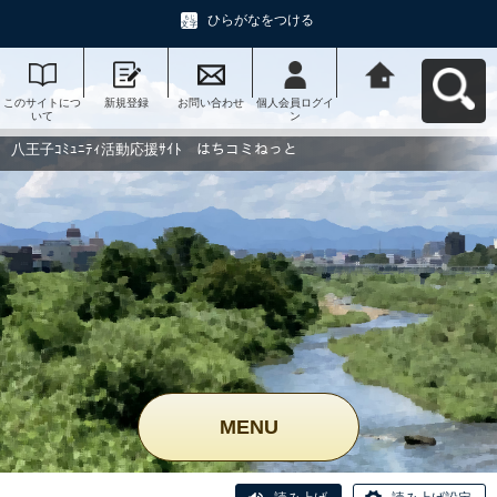
ひらがなをつける
このサイトにつ
新規登録
お問い合わせ
個人会員ログイ
八王子ｺﾐｭﾆﾃｨ活
いて
ン
動応援ｻｲﾄ はち
コミねっとへ戻
る
八王子ｺﾐｭﾆﾃｨ活動応援ｻｲﾄ はちコミねっと
MENU