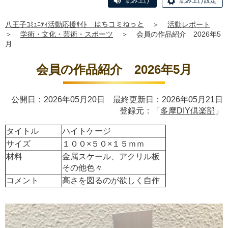
読み上げ
読み上げ設定
八王子ｺﾐｭﾆﾃｨ活動応援ｻｲﾄ はちコミねっと
＞
活動レポート
＞
学術・文化・芸術・スポーツ
＞
会員の作品紹介 2026年5
月
会員の作品紹介 2026年5月
公開日：2026年05月20日 最終更新日：2026年05月21日
登録元：「
多摩DIY倶楽部
」
タイトル
ハイトケージ
サイズ
１００×５０×１５ｍｍ
材料
金属スケール、アクリル板
その他色々
コメント
高さを図るのが欲しく自作