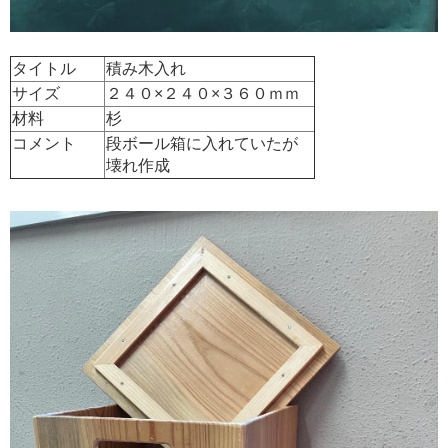
タイトル
積み木入れ
サイズ
２４０×２４０×３６０ｍｍ
材料
杉
コメント
段ボール箱に入れていたが
壊れ作成