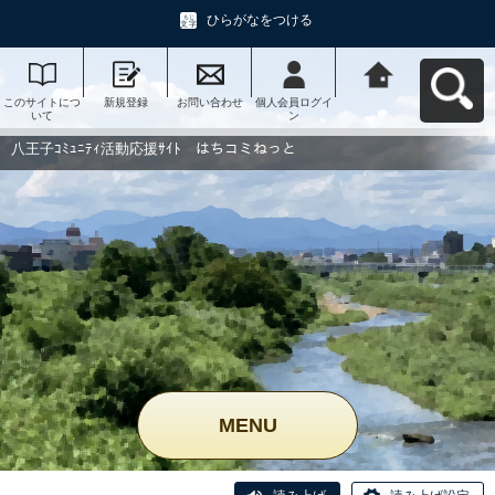
ひらがなをつける
このサイトにつ
新規登録
お問い合わせ
個人会員ログイ
八王子ｺﾐｭﾆﾃｨ活
いて
ン
動応援ｻｲﾄ はち
コミねっとへ戻
る
八王子ｺﾐｭﾆﾃｨ活動応援ｻｲﾄ はちコミねっと
MENU