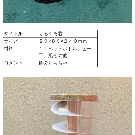
タイトル
くるくる君
サイズ
８０×８０×２４０ｍｍ
材料
１Ｌペットボトル、ビー
玉、紙その他
コメント
孫のおもちゃ