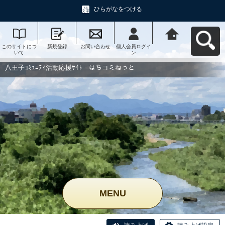
ひらがなをつける
このサイトにつ
新規登録
お問い合わせ
個人会員ログイ
八王子ｺﾐｭﾆﾃｨ活
いて
ン
動応援ｻｲﾄ はち
コミねっとへ戻
る
八王子ｺﾐｭﾆﾃｨ活動応援ｻｲﾄ はちコミねっと
MENU