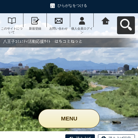
ひらがなをつける
このサイトにつ
新規登録
お問い合わせ
個人会員ログイ
八王子ｺﾐｭﾆﾃｨ活
いて
ン
動応援ｻｲﾄ はち
コミねっとへ戻
る
八王子ｺﾐｭﾆﾃｨ活動応援ｻｲﾄ はちコミねっと
MENU