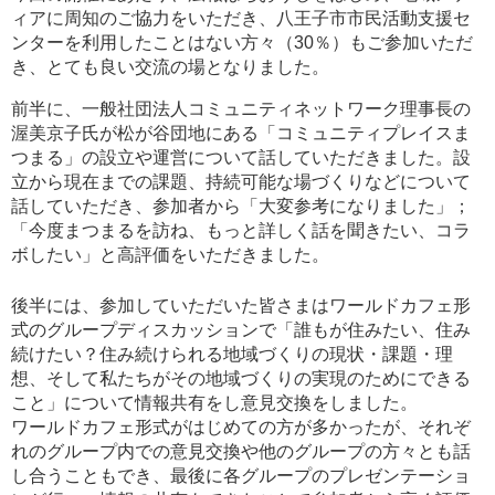
ィアに周知のご協力をいただき、八王子市市民活動支援セ
ンターを利用したことはない方々（30％）もご参加いただ
き、とても良い交流の場となりました。
前半に、一般社団法人コミュニティネットワーク理事長の
渥美京子氏が松が谷団地にある「コミュニティプレイスま
つまる」の設立や運営について話していただきました。設
立から現在までの課題、持続可能な場づくりなどについて
話していただき、参加者から「大変参考になりました」；
「今度まつまるを訪ね、もっと詳しく話を聞きたい、コラ
ボしたい」と高評価をいただきました。
後半には、参加していただいた皆さまはワールドカフェ形
式のグループディスカッションで「誰もが住みたい、住み
続けたい？住み続けられる地域づくりの現状・課題・理
想、そして私たちがその地域づくりの実現のためにできる
こと」について情報共有をし意見交換をしました。
ワールドカフェ形式がはじめての方が多かったが、それぞ
れのグループ内での意見交換や他のグループの方々とも話
し合うこともでき、最後に各グループのプレゼンテーショ