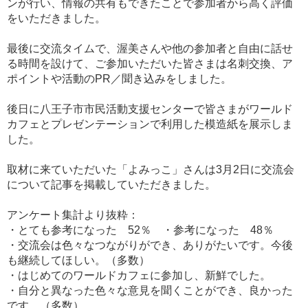
ンが行い、情報の共有もできたことで参加者から高く評価
をいただきました。
最後に交流タイムで、渥美さんや他の参加者と自由に話せ
る時間を設けて、ご参加いただいた皆さまは名刺交換、ア
ポイントや活動のPR／聞き込みをしました。
後日に八王子市市民活動支援センターで皆さまがワールド
カフェとプレゼンテーションで利用した模造紙を展示しま
した。
取材に来ていただいた「よみっこ」さんは3月2日に交流会
について記事を掲載していただきました。
アンケート集計より抜粋：
・とても参考になった 52％ ・参考になった 48％
・交流会は色々なつながりができ、ありがたいです。今後
も継続してほしい。（多数）
・はじめてのワールドカフェに参加し、新鮮でした。
・自分と異なった色々な意見を聞くことができ、良かった
です。（多数）