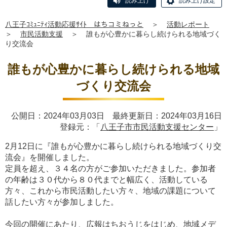
読み上げ
読み上げ設定
八王子ｺﾐｭﾆﾃｨ活動応援ｻｲﾄ はちコミねっと
＞
活動レポート
＞
市民活動支援
＞
誰もが心豊かに暮らし続けられる地域づく
り交流会
誰もが心豊かに暮らし続けられる地域
づくり交流会
公開日：2024年03月03日 最終更新日：2024年03月16日
登録元：「
八王子市市民活動支援センター
」
2月12日に『誰もが心豊かに暮らし続けられる地域づくり交
流会』を開催しました。
定員を超え、３４名の方がご参加いただきました。参加者
の年齢は３０代から８０代までと幅広く、活動している
方々、これから市民活動したい方々、地域の課題について
話したい方々が参加しました。
今回の開催にあたり、広報はちおうじをはじめ、地域メデ