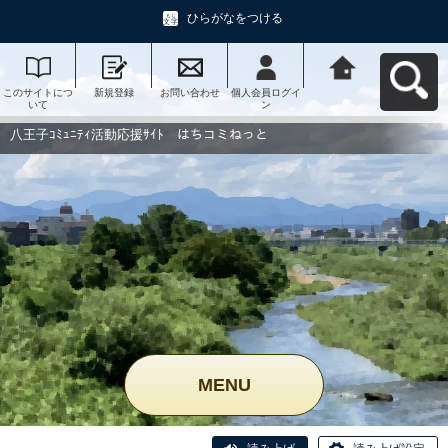
ひらがなをつける
このサイトにつ
新規登録
お問い合わせ
個人会員ログイ
八王子ｺﾐｭﾆﾃｨ活
いて
ン
動応援ｻｲﾄ はち
コミねっとへ戻
る
八王子ｺﾐｭﾆﾃｨ活動応援ｻｲﾄ はちコミねっと
MENU