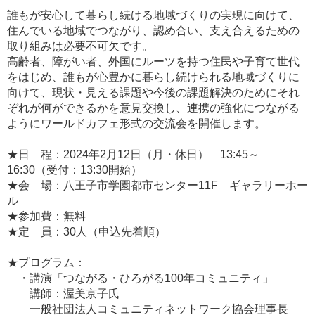
誰もが安心して暮らし続ける地域づくりの実現に向けて、
住んでいる地域でつながり、認め合い、支え合えるための
取り組みは必要不可欠です。
高齢者、障がい者、外国にルーツを持つ住民や子育て世代
をはじめ、誰もが心豊かに暮らし続けられる地域づくりに
向けて、現状・見える課題や今後の課題解決のためにそれ
ぞれが何ができるかを意見交換し、連携の強化につながる
ようにワールドカフェ形式の交流会を開催します。
★日 程：2024年2月12日（月・休日） 13:45～
16:30（受付：13:30開始）
★会 場：八王子市学園都市センター11F ギャラリーホー
ル
★参加費：無料
★定 員：30人（申込先着順）
★プログラム：
・講演「つながる・ひろがる100年コミュニティ」
講師：渥美京子氏
一般社団法人コミュニティネットワーク協会理事長