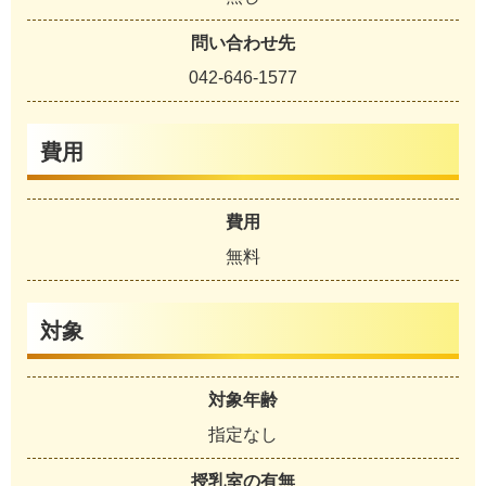
問い合わせ先
042-646-1577
費用
費用
無料
対象
対象年齢
指定なし
授乳室の有無