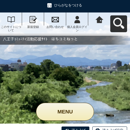
ひらがなをつける
このサイトにつ
新規登録
お問い合わせ
個人会員ログイ
八王子ｺﾐｭﾆﾃｨ活
いて
ン
動応援ｻｲﾄ はち
コミねっとへ戻
る
八王子ｺﾐｭﾆﾃｨ活動応援ｻｲﾄ はちコミねっと
MENU