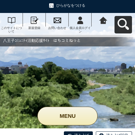
ひらがなをつける
このサイトにつ
新規登録
お問い合わせ
個人会員ログイ
八王子ｺﾐｭﾆﾃｨ活
いて
ン
動応援ｻｲﾄ はち
コミねっとへ戻
る
八王子ｺﾐｭﾆﾃｨ活動応援ｻｲﾄ はちコミねっと
MENU