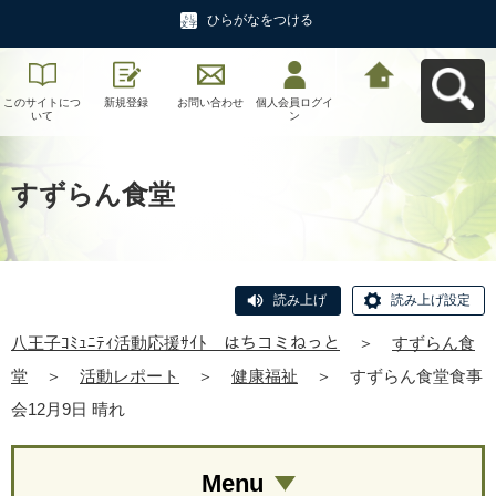
ひらがなをつける
このサイトにつ
新規登録
お問い合わせ
個人会員ログイ
八王子ｺﾐｭﾆﾃｨ活
いて
ン
動応援ｻｲﾄ はち
コミねっとへ戻
る
すずらん食堂
読み上げ
読み上げ設定
八王子ｺﾐｭﾆﾃｨ活動応援ｻｲﾄ はちコミねっと
＞
すずらん食
堂
＞
活動レポート
＞
健康福祉
＞
すずらん食堂食事
会12月9日 晴れ
Menu