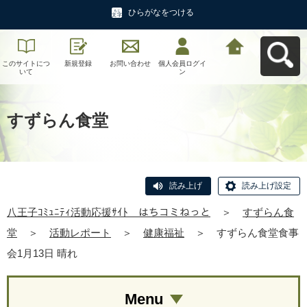
ひらがなをつける
このサイトにつ
新規登録
お問い合わせ
個人会員ログイ
八王子ｺﾐｭﾆﾃｨ活
いて
ン
動応援ｻｲﾄ はち
コミねっとへ戻
る
すずらん食堂
読み上げ
読み上げ設定
八王子ｺﾐｭﾆﾃｨ活動応援ｻｲﾄ はちコミねっと
＞
すずらん食
堂
＞
活動レポート
＞
健康福祉
＞
すずらん食堂食事
会1月13日 晴れ
Menu